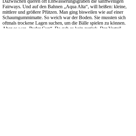
Dazwischen queren oft Entwässerungsgräben die sanftwelligen
Fairways. Und auf den Bahnen „Aqua Alta“, will heißen: kleine,
mittlere und größere Pfützen. Man ging bisweilen wie auf einer
Schaumgummimatte. So weich war der Boden. Sie mussten sich
oftmals trockene Lagen suchen, um die Bälle spielen zu können.
Aber es war „Ryder Cup“. Da gab es kein zurück. Der Vorteil
gegenüber dem Vortag, es blieb trocken. Dem Vernehmen nach
kamen alle Kingfisher mit den widrigen Bodenverhältnissen klar.
Such is life. Am Ende des dritten Tages standen die Ergebnisse fest.
Es wurden durch die Bank weg gute Ergebnisse erzielt. Grund zur
Freude für das Orga-Team und natürlich für die Golfer. Den
diesjährigen Ryder Cup der Kingfisher gewann das Team „grau“.
Ein großer Dank der Kingfisher geht an Hans Hillig, der diese Reise
zum 13.Mal fantastisch organisiert hat.
Kontakt
Am Osterberg 2