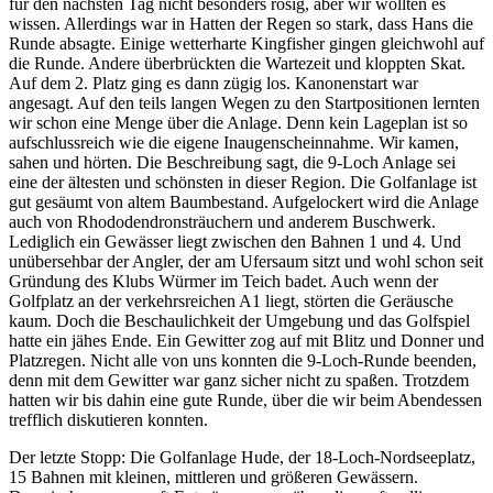
für den nächsten Tag nicht besonders rosig, aber wir wollten es
wissen. Allerdings war in Hatten der Regen so stark, dass Hans die
Runde absagte. Einige wetterharte Kingfisher gingen gleichwohl auf
die Runde. Andere überbrückten die Wartezeit und kloppten Skat.
Auf dem 2. Platz ging es dann zügig los. Kanonenstart war
angesagt. Auf den teils langen Wegen zu den Startpositionen lernten
wir schon eine Menge über die Anlage. Denn kein Lageplan ist so
aufschlussreich wie die eigene Inaugenscheinnahme. Wir kamen,
sahen und hörten. Die Beschreibung sagt, die 9-Loch Anlage sei
eine der ältesten und schönsten in dieser Region. Die Golfanlage ist
gut gesäumt von altem Baumbestand. Aufgelockert wird die Anlage
auch von Rhododendronsträuchern und anderem Buschwerk.
Lediglich ein Gewässer liegt zwischen den Bahnen 1 und 4. Und
unübersehbar der Angler, der am Ufersaum sitzt und wohl schon seit
Gründung des Klubs Würmer im Teich badet. Auch wenn der
Golfplatz an der verkehrsreichen A1 liegt, störten die Geräusche
kaum. Doch die Beschaulichkeit der Umgebung und das Golfspiel
hatte ein jähes Ende. Ein Gewitter zog auf mit Blitz und Donner und
Platzregen. Nicht alle von uns konnten die 9-Loch-Runde beenden,
denn mit dem Gewitter war ganz sicher nicht zu spaßen. Trotzdem
hatten wir bis dahin eine gute Runde, über die wir beim Abendessen
trefflich diskutieren konnten.
Der letzte Stopp: Die Golfanlage Hude, der 18-Loch-Nordseeplatz,
15 Bahnen mit kleinen, mittleren und größeren Gewässern.