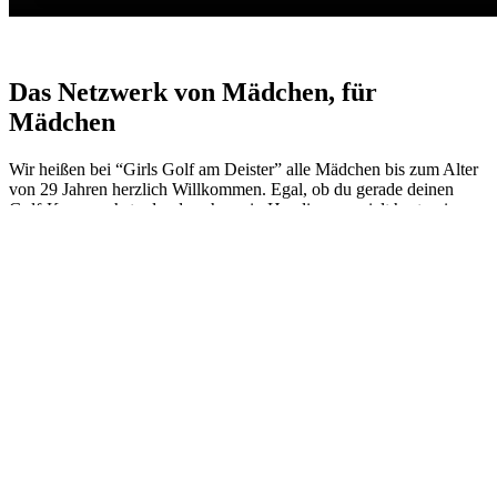
Das Netzwerk von Mädchen, für
Mädchen
Wir heißen bei “Girls Golf am Deister” alle Mädchen bis zum Alter
von 29 Jahren herzlich Willkommen. Egal, ob du gerade deinen
Golf-Kurs machst oder du schon ein Handicap erspielt hast, wir
freuen uns auf dich!
Unsere Girls Golf Gruppe gibt es nun seit 2020 und wir können auf
viele tolle Veranstaltungen zurückblicken. Wir haben zum Beispiel
zusammen einen Chapman-Vierer gespielt, eine Girls Golf Reise
unternommen, den Girls Golf Cup veranstaltet und uns eine witzige
Golf-Olympiade überlegt, aber eins stand bei allen Veranstaltungen
an erster Stelle: der Spaß – und der kommt garantiert nie zu kurz.
Dabei ist es nicht wichtig, ob du schon lange Golf spielst oder
gerade erst damit angefangen hast, denn wir wollen alle golfenden
Mädchen zusammenbringen.
Wir wissen, wie schwer es sein kann andere Mädchen zu finden, die
auch Golf spielen. Die Idee zum Girls Golf am Deister entstand