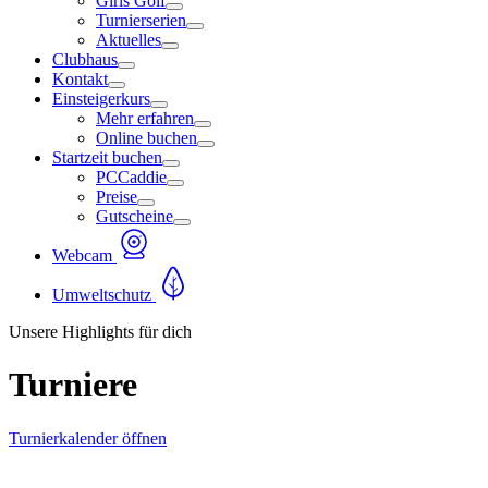
Girls Golf
Turnierserien
Aktuelles
Clubhaus
Kontakt
Einsteigerkurs
Mehr erfahren
Online buchen
Startzeit buchen
PCCaddie
Preise
Gutscheine
Webcam
Umweltschutz
Unsere Highlights für dich
Turniere
Turnierkalender öffnen