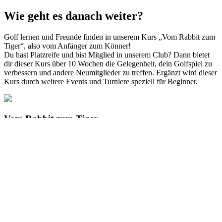
Wie geht es danach weiter?
Golf lernen und Freunde finden in unserem Kurs „Vom Rabbit zum
Tiger“, also vom Anfänger zum Könner!
Du hast Platzreife und bist Mitglied in unserem Club? Dann bietet
dir dieser Kurs über 10 Wochen die Gelegenheit, dein Golfspiel zu
verbessern und andere Neumitglieder zu treffen. Ergänzt wird dieser
Kurs durch weitere Events und Turniere speziell für Beginner.
Vom Rabbit zum Tiger
Dein Weg nach der Platzreife!
Was dich erwartet
Kurs über 10 Wochen mit 5 Einheiten
Verbesserung deines Golfspiels
Trainingsaufgaben zwischen den Einheiten
Gruppen von 6 - 8 Personen