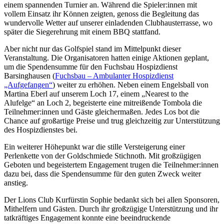
einem spannenden Turnier an. Während die Spieler:innen mit
vollem Einsatz ihr Können zeigten, genoss die Begleitung das
wundervolle Wetter auf unserer einladenden Clubhausterrasse, wo
später die Siegerehrung mit einem BBQ stattfand.
Aber nicht nur das Golfspiel stand im Mittelpunkt dieser
Veranstaltung. Die Organisatoren hatten einige Aktionen geplant,
um die Spendensumme für den Fuchsbau Hospizdienst
Barsinghausen (
Fuchsbau – Ambulanter Hospizdienst
„Aufgefangen“
) weiter zu erhöhen. Neben einem Engelsball von
Martina Eberl auf unserem Loch 17, einem „Nearest to the
Alufelge“ an Loch 2, begeisterte eine mitreißende Tombola die
Teilnehmer:innen und Gäste gleichermaßen. Jedes Los bot die
Chance auf großartige Preise und trug gleichzeitig zur Unterstützung
des Hospizdienstes bei.
Ein weiterer Höhepunkt war die stille Versteigerung einer
Perlenkette von der Goldschmiede Stichnoth. Mit großzügigen
Geboten und begeistertem Engagement trugen die Teilnehmer:innen
dazu bei, dass die Spendensumme für den guten Zweck weiter
anstieg.
Der Lions Club Kurfürstin Sophie bedankt sich bei allen Sponsoren,
Mithelfern und Gästen. Durch ihr großzügige Unterstützung und ihr
tatkräftiges Engagement konnte eine beeindruckende