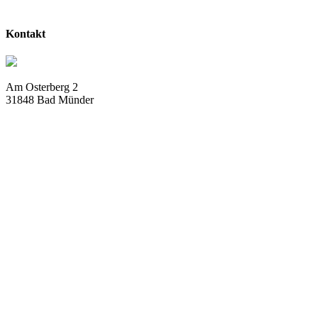
Kontakt
Am Osterberg 2
31848 Bad Münder
info@deistergolf.de
Tel:
05042 / 5032 – 76
Fax:
05042 / 5032 – 78
Öffnungszeiten
Dienstag – Samstag
9.00 Uhr bis 17.00 Uhr