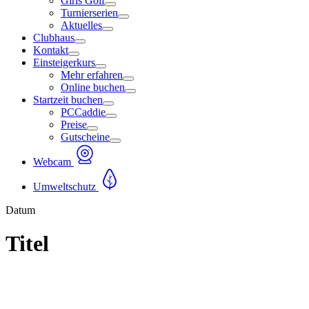
Girls Golf
Turnierserien
Aktuelles
Clubhaus
Kontakt
Einsteigerkurs
Mehr erfahren
Online buchen
Startzeit buchen
PCCaddie
Preise
Gutscheine
Webcam
Umweltschutz
Datum
Titel