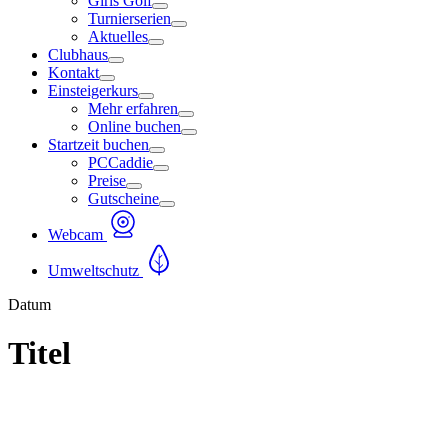
Girls Golf
Turnierserien
Aktuelles
Clubhaus
Kontakt
Einsteigerkurs
Mehr erfahren
Online buchen
Startzeit buchen
PCCaddie
Preise
Gutscheine
Webcam
Umweltschutz
Datum
Titel