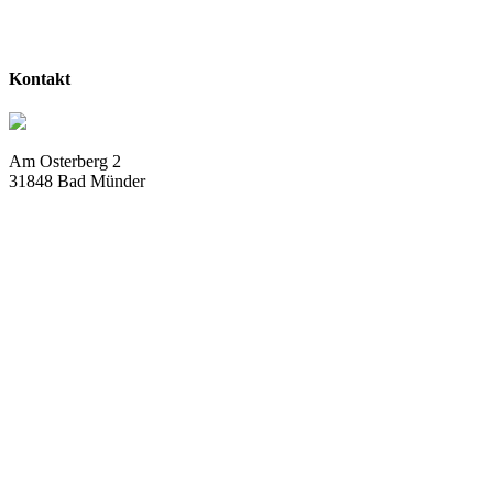
Kontakt
Am Osterberg 2
31848 Bad Münder
info@deistergolf.de
Tel:
05042 / 5032 – 76
Fax:
05042 / 5032 – 78
Öffnungszeiten
Dienstag – Samstag