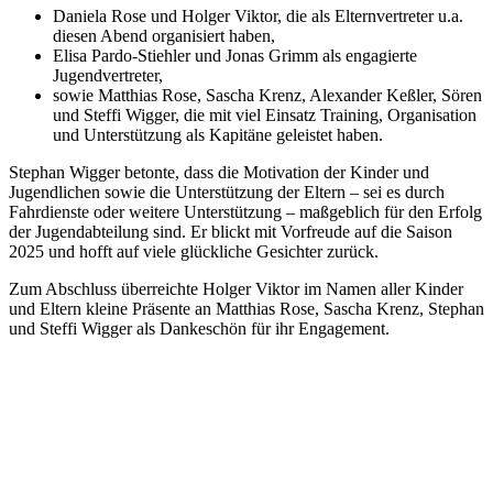
Daniela Rose und Holger Viktor, die als Elternvertreter u.a.
diesen Abend organisiert haben,
Elisa Pardo-Stiehler und Jonas Grimm als engagierte
Jugendvertreter,
sowie Matthias Rose, Sascha Krenz, Alexander Keßler, Sören
und Steffi Wigger, die mit viel Einsatz Training, Organisation
und Unterstützung als Kapitäne geleistet haben.
Stephan Wigger betonte, dass die Motivation der Kinder und
Jugendlichen sowie die Unterstützung der Eltern – sei es durch
Fahrdienste oder weitere Unterstützung – maßgeblich für den Erfolg
der Jugendabteilung sind. Er blickt mit Vorfreude auf die Saison
2025 und hofft auf viele glückliche Gesichter zurück.
Zum Abschluss überreichte Holger Viktor im Namen aller Kinder
und Eltern kleine Präsente an Matthias Rose, Sascha Krenz, Stephan
und Steffi Wigger als Dankeschön für ihr Engagement.
Ein gelungener Abend, der die Gemeinschaft im Golf Park am
Deister weiter gestärkt hat und allen Vorfreude auf die kommende
Saison bereitet. (SW)