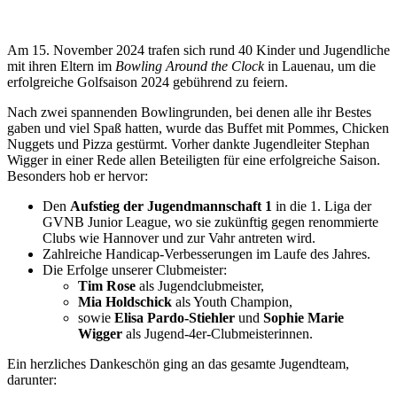
Am 15. November 2024 trafen sich rund 40 Kinder und Jugendliche
mit ihren Eltern im
Bowling Around the Clock
in Lauenau, um die
erfolgreiche Golfsaison 2024 gebührend zu feiern.
Nach zwei spannenden Bowlingrunden, bei denen alle ihr Bestes
gaben und viel Spaß hatten, wurde das Buffet mit Pommes, Chicken
Nuggets und Pizza gestürmt. Vorher dankte Jugendleiter Stephan
Wigger in einer Rede allen Beteiligten für eine erfolgreiche Saison.
Besonders hob er hervor:
Den
Aufstieg der Jugendmannschaft 1
in die 1. Liga der
GVNB Junior League, wo sie zukünftig gegen renommierte
Clubs wie Hannover und zur Vahr antreten wird.
Zahlreiche Handicap-Verbesserungen im Laufe des Jahres.
Die Erfolge unserer Clubmeister:
Tim Rose
als Jugendclubmeister,
Mia Holdschick
als Youth Champion,
sowie
Elisa Pardo-Stiehler
und
Sophie Marie
Wigger
als Jugend-4er-Clubmeisterinnen.
Ein herzliches Dankeschön ging an das gesamte Jugendteam,
darunter: