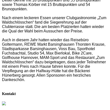
Detlef Gehne mit 18 Bruttopunkten und 55 Brunopunkten
sowie Thomas Körber mit 15 Bruttopunkten und 54
Brunopunkten.
Nach einem leckeren Essen unserer Clubgastronomie „Zum
Waldschlösschen“ fand die Siegerehrung auf der
Clubterrasse statt. Die am besten Platzierten hatten wieder
die Qual der Wahl beim Aussuchen der Preise.
Auch in diesem Jahr hatten wieder das Reisebüro
Goltermann, REWE Markt Barsinghausen Thorsten Krause,
Stadtsparkasse Barsinghausen, Voss Bau, Sporthotel
Fuchsbachtal, Studio 54, Max Bierlokal, Bike 2Care,
Golfhouse Hannover, MAM-Sport und das Restaurant „Zum
Waldschlösschen“ dazu beigetragen, dass jeder Teilnehmer
mit einem Preis nach Hause fahren konnte. Für die
Verpflegung an der Halfway-Hütte hat die Bäckerei
Hünerberg gesorgt. Allen Sponsoren ein herzliches
Dankeschön.
Kontakt