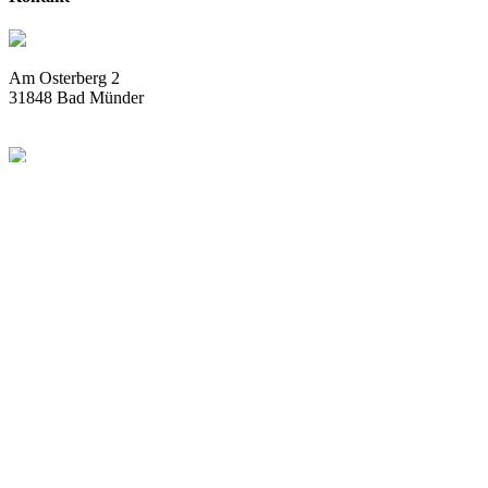
Am Osterberg 2
31848 Bad Münder
info@deistergolf.de
Tel:
05042 / 5032 – 76
Fax:
05042 / 5032 – 78
Öffnungszeiten
Dienstag – Samstag
9.00 Uhr bis 17.00 Uhr
Sonntag und Feiertag
9.00 Uhr bis 15.00 Uhr