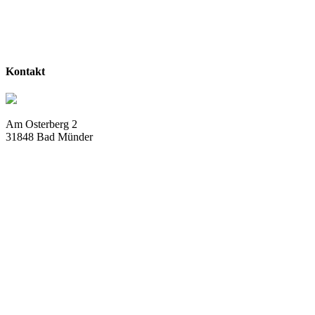
Kontakt
Am Osterberg 2
31848 Bad Münder
info@deistergolf.de
Tel:
05042 / 5032 – 76
Fax:
05042 / 5032 – 78
Öffnungszeiten