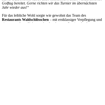
Golftag bereitet. Gerne richten wir das Turnier im übernächsten
Jahr wieder aus!“
Für das leibliche Wohl sorgte wie gewohnt das Team des
Restaurants Waldschlösschen
– mit erstklassiger Verpflegung und
einem stets freundlichen und aufmerksamen Service. Auch
kulinarisch blieb kein Wunsch offen.
Das Kampmann-Turnier 2025 war ein rundum gelungenes Event –
geprägt von sportlicher Fairness, herzlicher Atmosphäre und
perfekter Organisation. Ein großes Dankeschön gilt allen
Teilnehmerinnen und Teilnehmern, Helferinnen und Helfern sowie
dem gesamten Organisationsteam.
Die Vorfreude auf die nächste Auflage ist bereits jetzt spürbar!
Kontakt
Am Osterberg 2