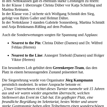
In den Nettoklassen gab es ebenfalls starke Leistungen zu feiern:
In der Klasse 1 überzeugte Christa Düber vor Katja Schirrling und
Martina Reimann.
In der Klasse von 2 sicherte sich Wolfgang Schmidt den Sieg,
gefolgt von Björn Galler und Helmut Dähre.
In der Nettoklasse 3 standen Gabriele Sonnenberg, Martina Schmidt
und Anja Brinkmann-Rißling auf dem Podium.
Auch die Sonderwertungen sorgten für Spannung und Applaus:
Nearest to the Pin
: Christa Düber (Damen) und Dr. Wilfred
Fehlau (Herren)
Nearest to the Line
: Annegret Triebold (Damen) und Holger
Viktor (Herren)
Ein besonderes Lob gebührt dem
Greenkeeper-Team
, das den
Platz in einem herausragenden Zustand präsentiert hat.
Die Siegerehrung wurde von Organisator
Jörg Kampmann
persönlich moderiert. In seiner Ansprache betonte er:
„Unser Unternehmen richtet dieses Turnier nunmehr seit 15 Jahren
aus und wir waren wieder angenehm überrascht, welchen
Stellenwert das Event im Club hat. Ein gepflegter Platz, eine
freundliche Begrüßung im Sekretariat, bestes Wetter und unsere
starke Gastronomie haben allen Teilnehmern einen wunderschönen