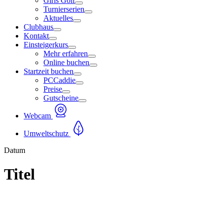
Girls Golf
Turnierserien
Aktuelles
Clubhaus
Kontakt
Einsteigerkurs
Mehr erfahren
Online buchen
Startzeit buchen
PCCaddie
Preise
Gutscheine
Webcam
Umweltschutz
Datum
Titel