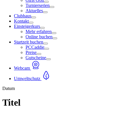
Girls Golf
Turnierserien
Aktuelles
Clubhaus
Kontakt
Einsteigerkurs
Mehr erfahren
Online buchen
Startzeit buchen
PCCaddie
Preise
Gutscheine
Webcam
Umweltschutz
Datum
Titel