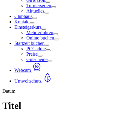
Girls Golf
Turnierserien
Aktuelles
Clubhaus
Kontakt
Einsteigerkurs
Mehr erfahren
Online buchen
Startzeit buchen
PCCaddie
Preise
Gutscheine
Webcam
Umweltschutz
Datum
Titel