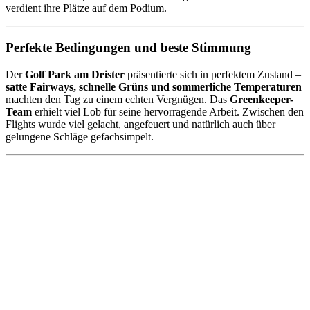
verdient ihre Plätze auf dem Podium.
Perfekte Bedingungen und beste Stimmung
Der
Golf Park am Deister
präsentierte sich in perfektem Zustand –
satte Fairways, schnelle Grüns und sommerliche Temperaturen
machten den Tag zu einem echten Vergnügen. Das
Greenkeeper-
Team
erhielt viel Lob für seine hervorragende Arbeit. Zwischen den
Flights wurde viel gelacht, angefeuert und natürlich auch über
gelungene Schläge gefachsimpelt.
Ein gelungenes Turnier mit Wiederholungswert
Das
Rookie of the Year Turnier 2025
war ein voller Erfolg –
sportlich, fair und mit großem Teamgeist
. Die Kombination aus
idealen Bedingungen, freundlicher Atmosphäre und engagierten
Teilnehmerinnen und Teilnehmern sorgte für einen unvergesslichen
Golftag.
Beim gemütlichen Ausklang auf der Terrasse wurde noch lange über
Drives, Putts und Birdie-Chancen gesprochen – und natürlich über
den verdienten Sieg von Siriwilai Stölting.