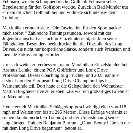
Fehmarn, wo ein Schnupperkurs im Golfclub Fehmarn seine
Begeisterung für den Golfsport weckte. Zurück in Bad Münder trat
er dem örtlichen Golfclub bei und widmete sich intensiv dem
Training.
Maximilian erinnert sich: „Die Faszination für den Sport packte
mich sofort.“ Zahlreiche Trainingsstunden, sowohl mit der
Jugendmannschaft als auch in Einzelunterricht, stärkten seine
Fähigkeiten. Besonders beeindruckte ihn die Disziplin des Long
Drives, die nicht nur körperliche Stärke, sondern auch Präzision und
mentale Fokussierung erfordert.
Um sich weiter zu verbessern, nahm Maximilian Einzelstunden bei
Assmus Lemke, einem PGA Golflehrer und Long Drive
Professional. Dieses Coaching trug Früchte, und 2023 nahm er
erstmals an den European Long Drive Championships in
Warnemünde teil. Dort hatte er die Gelegenheit, den Weltmeister
Martin Borgmeier live zu erleben. „Es war ein großartiges Erlebnis“,
so Maximilian.
Heute erzielt Maximilian Schlägerkopfgeschwindigkeiten von 118
mph und Weiten von bis zu 295 Metern. Diese Erfolge verdankt er
seinem kontinuierlichen Training und der Unterstützung seines
langjährigen Trainers Benjamin Bartram. „Ohne Benny hätte ich nie
mit dem Long Drive begonnen“, betont er.