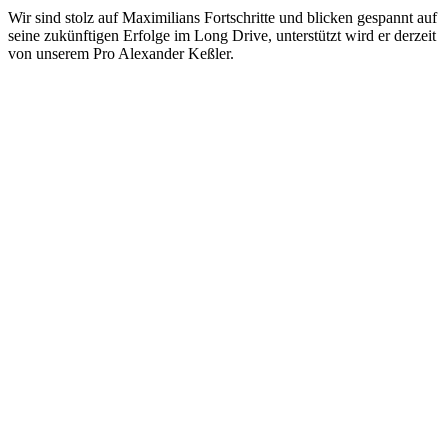
Wir sind stolz auf Maximilians Fortschritte und blicken gespannt auf
seine zukünftigen Erfolge im Long Drive, unterstützt wird er derzeit
von unserem Pro Alexander Keßler.
Kontakt
Am Osterberg 2
31848 Bad Münder
info@deistergolf.de
Tel:
05042 / 5032 – 76