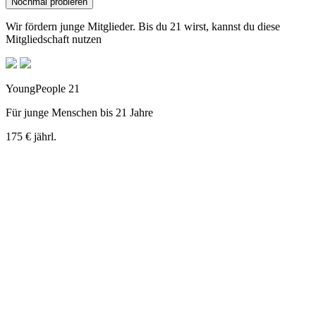
Nochmal probieren
Wir fördern junge Mitglieder. Bis du 21 wirst, kannst du diese
Mitgliedschaft nutzen
YoungPeople 21
Für junge Menschen bis 21 Jahre
175 €
jährl.
+
95 €
jährlicher Clubbeitrag
Inklusivleistungen
Komplette 18-Loch-Anlage
Alle Trainingsbereiche
Pitch&Putt Anlage
bis 18 Jahren wöchentliches Jugendtraining
Nochmal probieren
Wir fördern junge Mitglieder. Bis du 26 wirst, kannst du diese