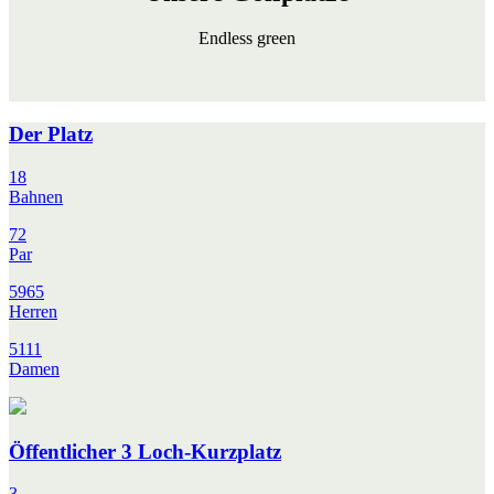
Endless green
Der Platz
18
Bahnen
72
Par
5965
Herren
5111
Damen
Öffentlicher 3 Loch-Kurzplatz
3