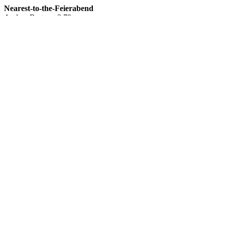
Nearest-to-the-Feierabend
Andrea Bertram 3,79 m
Kontakt
Am Osterberg 2
31848 Bad Münder