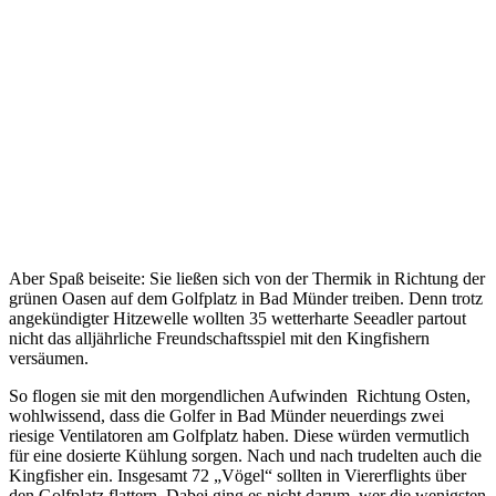
Aber Spaß beiseite: Sie ließen sich von der Thermik in Richtung der
grünen Oasen auf dem Golfplatz in Bad Münder treiben. Denn trotz
angekündigter Hitzewelle wollten 35 wetterharte Seeadler partout
nicht das alljährliche Freundschaftsspiel mit den Kingfishern
versäumen.
So flogen sie mit den morgendlichen Aufwinden Richtung Osten,
wohlwissend, dass die Golfer in Bad Münder neuerdings zwei
riesige Ventilatoren am Golfplatz haben. Diese würden vermutlich
für eine dosierte Kühlung sorgen. Nach und nach trudelten auch die
Kingfisher ein. Insgesamt 72 „Vögel“ sollten in Viererflights über
den Golfplatz flattern. Dabei ging es nicht darum, wer die wenigsten