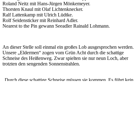
Roland Neitz mit Hans-Jürgen Mönkemeyer.
Thorsten Knaul mit Olaf Lichtenknecker.
Ralf Lattenkamp mit Ulrich Lüdtke.
Rolf Seidensticker mit Reinhard Adler.
Nearest to the Pin gewann Seeadler Rainald Lohmann.
An dieser Stelle soll einmal ein großes Lob ausgesprochen werden.
Unsere „Eldermen“ zogen vom Grün Acht durch die schattige
Schneise des Heißenweg. Zwar spielten sie nur neun Loch, aber
trotzten den sengenden Sonnenstrahlen.
„Durch diese schattige Schneise müssen sie kommen. Es führt kein
anderer Weg zum Abschlag neun.“ Frei nach Wilhelm Tell.
Zu Guter vorletzt: Dieses Freundschaftsspiel stand unter dem
Zeichen unseres Jubiläums. Vor 25 Jahren wurde unser CLub als
GC Am Deister gegründet. Heute firmiert er unter dem Segel “Golf
Park Am Deister“. Interessanterweise wurde auch der Club der
Seeadler vor 25 Jahren gegründet, und zwar von Ron Orme, der
seinerzeit auch Interesse am Ausbau der Golfanlage in Bad Münder
signalisierte. Vor gut drei Jahren hat die Familie Orme unsere
Golfanlage übernommen. Seither hat sich viel auf der Anlage getan.