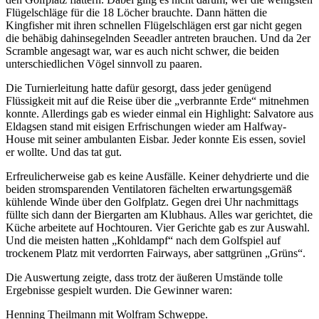
Flügelschläge für die 18 Löcher brauchte. Dann hätten die
Kingfisher mit ihren schnellen Flügelschlägen erst gar nicht gegen
die behäbig dahinsegelnden Seeadler antreten brauchen. Und da 2er
Scramble angesagt war, war es auch nicht schwer, die beiden
unterschiedlichen Vögel sinnvoll zu paaren.
Die Turnierleitung hatte dafür gesorgt, dass jeder genügend
Flüssigkeit mit auf die Reise über die „verbrannte Erde“ mitnehmen
konnte. Allerdings gab es wieder einmal ein Highlight: Salvatore aus
Eldagsen stand mit eisigen Erfrischungen wieder am Halfway-
House mit seiner ambulanten Eisbar. Jeder konnte Eis essen, soviel
er wollte. Und das tat gut.
Erfreulicherweise gab es keine Ausfälle. Keiner dehydrierte und die
beiden stromsparenden Ventilatoren fächelten erwartungsgemäß
kühlende Winde über den Golfplatz. Gegen drei Uhr nachmittags
füllte sich dann der Biergarten am Klubhaus. Alles war gerichtet, die
Küche arbeitete auf Hochtouren. Vier Gerichte gab es zur Auswahl.
Und die meisten hatten „Kohldampf“ nach dem Golfspiel auf
trockenem Platz mit verdorrten Fairways, aber sattgrünen „Grüns“.
Die Auswertung zeigte, dass trotz der äußeren Umstände tolle
Ergebnisse gespielt wurden. Die Gewinner waren:
Henning Theilmann mit Wolfram Schweppe.