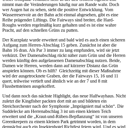
nimmt man die Veränderungen häufig nur am Rande wahr. Doch
wer Augen hat zu sehen, sieht die positive Entwicklung. Vom
Wasserreservoir an der Bahn acht einmal abgesehen, gibt es eine
Reihe prägender Liftings. Die Fairways sind breiter, die Hard-
Roughs werden regelmäßig kurz gehalten und es ist eine wahre
Pracht, auf den schnellen Grüns zu putten.
Der Kurzplatz wurde erweitert und bald wird es auch einen sicheren
Aufgang zum Herren-Abschlag 15 geben. Zunächst ist aber die
Bahn 16 dran. Als Par 3 immer zu lang empfunden, wird sie jetzt
verkürzt. Der Damenabschlag rückt näher zum Grün und die Herren
werden künftig den aufgelassenen Damenabschlag nutzen. Beide,
Damen wie Herren, werden dann auf kürzerer Distanz das Grün
anspielen können. Ob es hilft? Gleichzeitig mit dieser Maßnahme
wird der ausgetrocknete Graben, der die Fairways 15, 16 und 11
quert, teilweise vertieft und ähnlich wie an der 7 und 8 mit
Flussbettsteinen ausgekoffert.
Und dann noch das nächste Highlight, das neue Halfwayhaus. Nicht
zuletzt die Kingfisher packten dort mit an und bildeten ein
Streichorchester nach der Symphonie „Imprägniert mal schön“. Die
Suddelecke am Herrenabschlag 3 ist um einen kleinen Teich
erweitert und die „Kraut-und-Rüben-Bepflanzung“ ist von unseren
Greenkeepern zu einem kleinen Park getrimmt worden, in dem
demnächst auch ein Insektenhotel Richtfest feiern wird. Und es wird