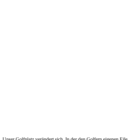
Unser Golfplatz verändert sich. In der den Golfern eigenen Eile