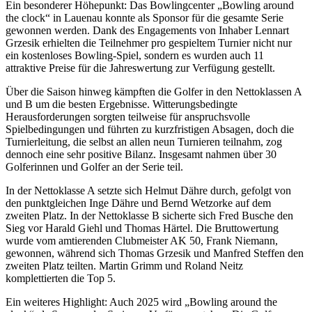
Ein besonderer Höhepunkt: Das Bowlingcenter „Bowling around
the clock“ in Lauenau konnte als Sponsor für die gesamte Serie
gewonnen werden. Dank des Engagements von Inhaber Lennart
Grzesik erhielten die Teilnehmer pro gespieltem Turnier nicht nur
ein kostenloses Bowling-Spiel, sondern es wurden auch 11
attraktive Preise für die Jahreswertung zur Verfügung gestellt.
Über die Saison hinweg kämpften die Golfer in den Nettoklassen A
und B um die besten Ergebnisse. Witterungsbedingte
Herausforderungen sorgten teilweise für anspruchsvolle
Spielbedingungen und führten zu kurzfristigen Absagen, doch die
Turnierleitung, die selbst an allen neun Turnieren teilnahm, zog
dennoch eine sehr positive Bilanz. Insgesamt nahmen über 30
Golferinnen und Golfer an der Serie teil.
In der Nettoklasse A setzte sich Helmut Dähre durch, gefolgt von
den punktgleichen Inge Dähre und Bernd Wetzorke auf dem
zweiten Platz. In der Nettoklasse B sicherte sich Fred Busche den
Sieg vor Harald Giehl und Thomas Härtel. Die Bruttowertung
wurde vom amtierenden Clubmeister AK 50, Frank Niemann,
gewonnen, während sich Thomas Grzesik und Manfred Steffen den
zweiten Platz teilten. Martin Grimm und Roland Neitz
komplettierten die Top 5.
Ein weiteres Highlight: Auch 2025 wird „Bowling around the