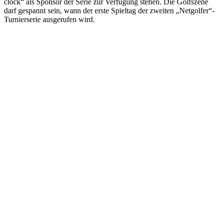
clock“ als Sponsor der Serie zur Verfügung stehen. Die Golfszene
darf gespannt sein, wann der erste Spieltag der zweiten „Netgolfer“-
Turnierserie ausgerufen wird.
Kontakt
Am Osterberg 2
31848 Bad Münder
info@deistergolf.de
Tel:
05042 / 5032 – 76
Fax:
05042 / 5032 – 78
Öffnungszeiten