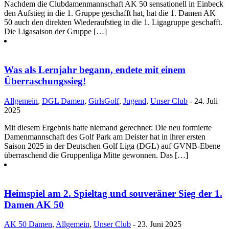
Nachdem die Clubdamenmannschaft AK 50 sensationell in Einbeck
den Aufstieg in die 1. Gruppe geschafft hat, hat die 1. Damen AK
50 auch den direkten Wiederaufstieg in die 1. Ligagruppe geschafft.
Die Ligasaison der Gruppe […]
Was als Lernjahr begann, endete mit einem
Überraschungssieg!
Allgemein
,
DGL Damen
,
GirlsGolf
,
Jugend
,
Unser Club
- 24. Juli
2025
Mit diesem Ergebnis hatte niemand gerechnet: Die neu formierte
Damenmannschaft des Golf Park am Deister hat in ihrer ersten
Saison 2025 in der Deutschen Golf Liga (DGL) auf GVNB-Ebene
überraschend die Gruppenliga Mitte gewonnen. Das […]
Heimspiel am 2. Spieltag und souveräner Sieg der 1.
Damen AK 50
AK 50 Damen
,
Allgemein
,
Unser Club
- 23. Juni 2025