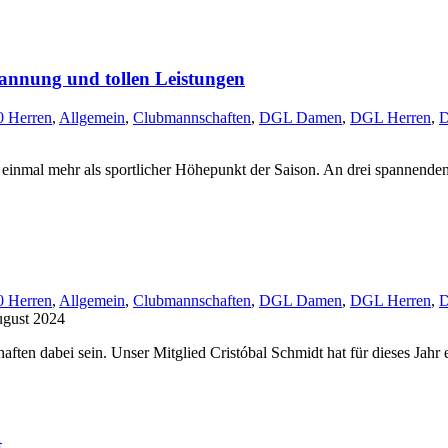
annung und tollen Leistungen
 Herren
,
Allgemein
,
Clubmannschaften
,
DGL Damen
,
DGL Herren
,
D
 einmal mehr als sportlicher Höhepunkt der Saison. An drei spannenden
 Herren
,
Allgemein
,
Clubmannschaften
,
DGL Damen
,
DGL Herren
,
D
ugust 2024
haften dabei sein. Unser Mitglied Cristóbal Schmidt hat für dieses Ja
t