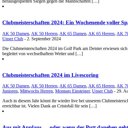
herausgespielten Siegen gegen die Mannschaften […]
Clubmeisterschaften 2024: Ein Wochenende voller Sp
AK 50 Damen
,
AK 50 Herren
,
AK 65 Damen
,
AK 65 Herren
,
AK 70
Unser Club
- 2. September 2024
Die Clubmeisterschaften 2024 im Golf Park am Deister erwiesen sich
begleitet von wechselhaftem Wetter und […]
Clubmeisterschaften 2024 im Livescoring
AK 50 Damen
,
AK 50 Herren
,
AK 65 Damen
,
AK 65 Herren
,
AK 70
Junioren
,
Mittwochs Herren
,
Montags Einsteiger
,
Unser Club
- 29. A
Auch in diesem Jahr könnt ihr wieder live bei unserem Clubmeistersc
erreichbar ist. Vielen Dank an Cristobál für sein […]
Aus mit Applaus … oder, wenn der Putt daneben geh