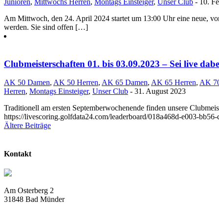
Junioren
,
Mittwochs Herren
,
Montags Einsteiger
,
Unser Club
- 10. F
Am Mittwoch, den 24. April 2024 startet um 13:00 Uhr eine neue, v
werden. Sie sind offen […]
Clubmeisterschaften 01. bis 03.09.2023 – Sei live dabe
AK 50 Damen
,
AK 50 Herren
,
AK 65 Damen
,
AK 65 Herren
,
AK 70
Herren
,
Montags Einsteiger
,
Unser Club
- 31. August 2023
Traditionell am ersten Septemberwochenende finden unsere Clubmeister
https://livescoring.golfdata24.com/leaderboard/018a468d-e003-bb5
Beitragsnavigation
Ältere Beiträge
Kontakt
Am Osterberg 2
31848 Bad Münder