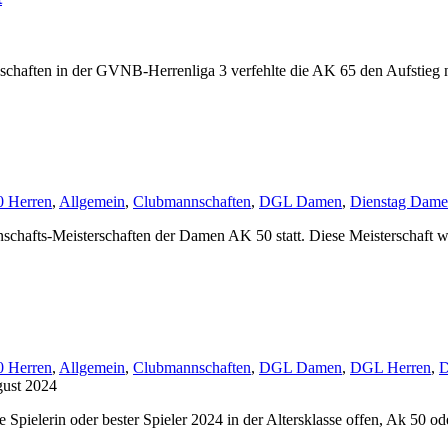
nnschaften in der GVNB-Herrenliga 3 verfehlte die AK 65 den Aufstieg 
 Herren
,
Allgemein
,
Clubmannschaften
,
DGL Damen
,
Dienstag Dam
fts-Meisterschaften der Damen AK 50 statt. Diese Meisterschaft wir
 Herren
,
Allgemein
,
Clubmannschaften
,
DGL Damen
,
DGL Herren
,
D
gust 2024
 Spielerin oder bester Spieler 2024 in der Altersklasse offen, Ak 50