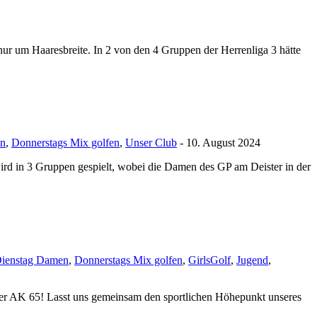
nur um Haaresbreite. In 2 von den 4 Gruppen der Herrenliga 3 hätte
en
,
Donnerstags Mix golfen
,
Unser Club
- 10. August 2024
d in 3 Gruppen gespielt, wobei die Damen des GP am Deister in der
ienstag Damen
,
Donnerstags Mix golfen
,
GirlsGolf
,
Jugend
,
 oder AK 65! Lasst uns gemeinsam den sportlichen Höhepunkt unseres