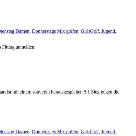
ienstag Damen
,
Donnerstags Mix golfen
,
GirlsGolf
,
Jugend
,
s Fitting anmelden.
art ist mit einem souverän herausgespielten 5:1 Sieg gegen die
ienstag Damen
,
Donnerstags Mix golfen
,
GirlsGolf
,
Jugend
,