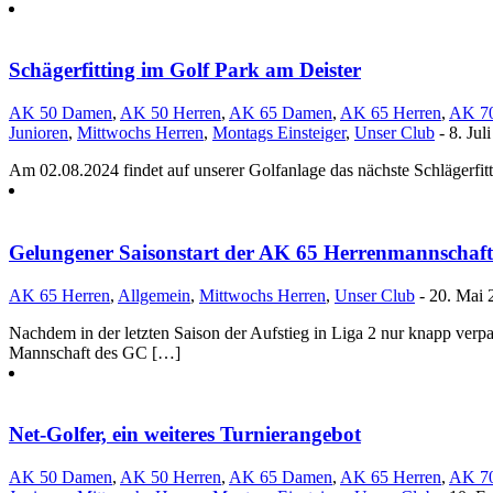
Schägerfitting im Golf Park am Deister
AK 50 Damen
,
AK 50 Herren
,
AK 65 Damen
,
AK 65 Herren
,
AK 70
Junioren
,
Mittwochs Herren
,
Montags Einsteiger
,
Unser Club
- 8. Jul
Am 02.08.2024 findet auf unserer Golfanlage das nächste Schlägerfitt
Gelungener Saisonstart der AK 65 Herrenmannschaft
AK 65 Herren
,
Allgemein
,
Mittwochs Herren
,
Unser Club
- 20. Mai 
Nachdem in der letzten Saison der Aufstieg in Liga 2 nur knapp verpas
Mannschaft des GC […]
Net-Golfer, ein weiteres Turnierangebot
AK 50 Damen
,
AK 50 Herren
,
AK 65 Damen
,
AK 65 Herren
,
AK 70