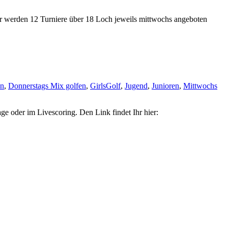
r werden 12 Turniere über 18 Loch jeweils mittwochs angeboten
en
,
Donnerstags Mix golfen
,
GirlsGolf
,
Jugend
,
Junioren
,
Mittwochs
ge oder im Livescoring. Den Link findet Ihr hier: