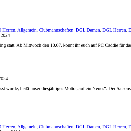
 Herren
,
Allgemein
,
Clubmannschaften
,
DGL Damen
,
DGL Herren
,
D
i 2024
ing statt. Ab Mittwoch den 10.07. könnt ihr euch auf PC Caddie für da
2024
st wurde, heißt unser diesjähriges Motto „auf ein Neues“. Der Saisonst
 Herren
,
Allgemein
,
Clubmannschaften
,
DGL Damen
,
DGL Herren
,
D