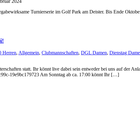
ebruar 2024
orgabewirksame Turnierserie im Golf Park am Deister. Bis Ende Oktobe
i!
 Herren
,
Allgemein
,
Clubmannschaften
,
DGL Damen
,
Dienstag Dam
schaften statt. Ihr könnt live dabei sein entweder bei uns auf der Anla
6-c99c-19e9bc179723 Am Sonntag ab ca. 17:00 könnt Ihr […]