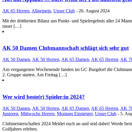
AK 65 Herren
,
Allgemein
,
Unser Club
- 26. August 2024
Mit der drittbesten Bilanz aus Punkt- und Spielergebnis aller 24 Ma
unser […]
AK 50 Damen Clubmannschaft schlägt sich sehr gut
AK 50 Damen
,
AK 50 Herren
,
AK 65 Damen
,
AK 65 Herren
,
AK 70
Am vergangenen Wochenende fanden im GC Burgdorf die Clubmannscha
2. Gruppe starten. Am Freitag […]
Wer wird beste(r) Spieler:in 2024?
AK 50 Damen
,
AK 50 Herren
,
AK 65 Damen
,
AK 65 Herren
,
AK 70
Junioren
,
Mittwochs Herren
,
Montags Einsteiger
,
Unser Club
- 5. Au
Clubmeisterschaften 2024 Meldet euch an und seid dabei! Werde beste
Golfjahres erleben.