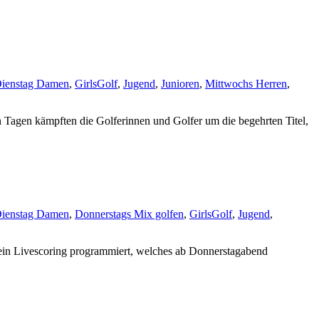
ienstag Damen
,
GirlsGolf
,
Jugend
,
Junioren
,
Mittwochs Herren
,
 Tagen kämpften die Golferinnen und Golfer um die begehrten Titel,
ienstag Damen
,
Donnerstags Mix golfen
,
GirlsGolf
,
Jugend
,
hr ein Livescoring programmiert, welches ab Donnerstagabend