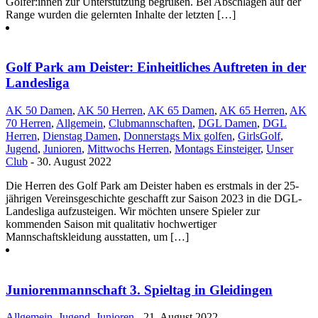
Golfer:innen zur Unterstützung begrüßen. Bei Abschlägen auf der
Range wurden die gelernten Inhalte der letzten […]
Golf Park am Deister: Einheitliches Auftreten in der
Landesliga
AK 50 Damen
,
AK 50 Herren
,
AK 65 Damen
,
AK 65 Herren
,
AK
70 Herren
,
Allgemein
,
Clubmannschaften
,
DGL Damen
,
DGL
Herren
,
Dienstag Damen
,
Donnerstags Mix golfen
,
GirlsGolf
,
Jugend
,
Junioren
,
Mittwochs Herren
,
Montags Einsteiger
,
Unser
Club
- 30. August 2022
Die Herren des Golf Park am Deister haben es erstmals in der 25-
jährigen Vereinsgeschichte geschafft zur Saison 2023 in die DGL-
Landesliga aufzusteigen. Wir möchten unsere Spieler zur
kommenden Saison mit qualitativ hochwertiger
Mannschaftskleidung ausstatten, um […]
Juniorenmannschaft 3. Spieltag in Gleidingen
Allgemein
,
Jugend
,
Junioren
- 21. August 2022