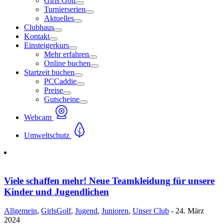
Girls Golf
Turnierserien
Aktuelles
Clubhaus
Kontakt
Einsteigerkurs
Mehr erfahren
Online buchen
Startzeit buchen
PCCaddie
Preise
Gutscheine
Webcam
Umweltschutz
Viele schaffen mehr! Neue Teamkleidung für unsere
Kinder und Jugendlichen
Allgemein
,
GirlsGolf
,
Jugend
,
Junioren
,
Unser Club
- 24. März
2024