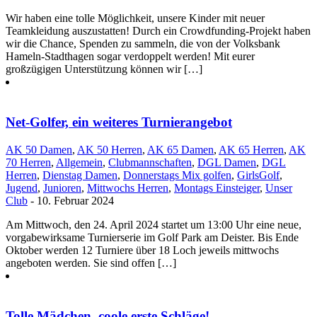
Wir haben eine tolle Möglichkeit, unsere Kinder mit neuer
Teamkleidung auszustatten! Durch ein Crowdfunding-Projekt haben
wir die Chance, Spenden zu sammeln, die von der Volksbank
Hameln-Stadthagen sogar verdoppelt werden! Mit eurer
großzügigen Unterstützung können wir […]
Net-Golfer, ein weiteres Turnierangebot
AK 50 Damen
,
AK 50 Herren
,
AK 65 Damen
,
AK 65 Herren
,
AK
70 Herren
,
Allgemein
,
Clubmannschaften
,
DGL Damen
,
DGL
Herren
,
Dienstag Damen
,
Donnerstags Mix golfen
,
GirlsGolf
,
Jugend
,
Junioren
,
Mittwochs Herren
,
Montags Einsteiger
,
Unser
Club
- 10. Februar 2024
Am Mittwoch, den 24. April 2024 startet um 13:00 Uhr eine neue,
vorgabewirksame Turnierserie im Golf Park am Deister. Bis Ende
Oktober werden 12 Turniere über 18 Loch jeweils mittwochs
angeboten werden. Sie sind offen […]
Tolle Mädchen, coole erste Schläge!