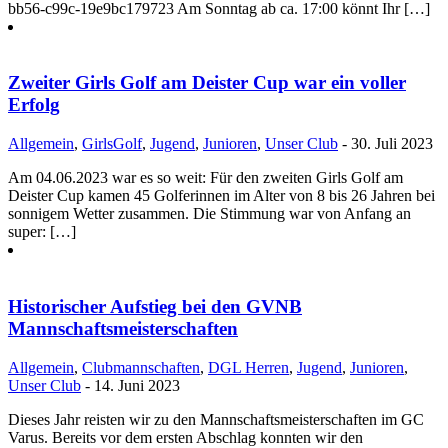
bb56-c99c-19e9bc179723 Am Sonntag ab ca. 17:00 könnt Ihr […]
Zweiter Girls Golf am Deister Cup war ein voller
Erfolg
Allgemein
,
GirlsGolf
,
Jugend
,
Junioren
,
Unser Club
- 30. Juli 2023
Am 04.06.2023 war es so weit: Für den zweiten Girls Golf am
Deister Cup kamen 45 Golferinnen im Alter von 8 bis 26 Jahren bei
sonnigem Wetter zusammen. Die Stimmung war von Anfang an
super: […]
Historischer Aufstieg bei den GVNB
Mannschaftsmeisterschaften
Allgemein
,
Clubmannschaften
,
DGL Herren
,
Jugend
,
Junioren
,
Unser Club
- 14. Juni 2023
Dieses Jahr reisten wir zu den Mannschaftsmeisterschaften im GC
Varus. Bereits vor dem ersten Abschlag konnten wir den