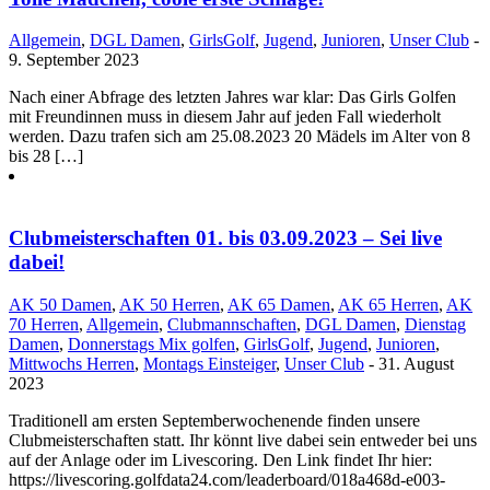
Allgemein
,
DGL Damen
,
GirlsGolf
,
Jugend
,
Junioren
,
Unser Club
-
9. September 2023
Nach einer Abfrage des letzten Jahres war klar: Das Girls Golfen
mit Freundinnen muss in diesem Jahr auf jeden Fall wiederholt
werden. Dazu trafen sich am 25.08.2023 20 Mädels im Alter von 8
bis 28 […]
Clubmeisterschaften 01. bis 03.09.2023 – Sei live
dabei!
AK 50 Damen
,
AK 50 Herren
,
AK 65 Damen
,
AK 65 Herren
,
AK
70 Herren
,
Allgemein
,
Clubmannschaften
,
DGL Damen
,
Dienstag
Damen
,
Donnerstags Mix golfen
,
GirlsGolf
,
Jugend
,
Junioren
,
Mittwochs Herren
,
Montags Einsteiger
,
Unser Club
- 31. August
2023
Traditionell am ersten Septemberwochenende finden unsere
Clubmeisterschaften statt. Ihr könnt live dabei sein entweder bei uns
auf der Anlage oder im Livescoring. Den Link findet Ihr hier:
https://livescoring.golfdata24.com/leaderboard/018a468d-e003-